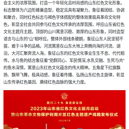
会主义的浓厚氛围，打造一个年轻化且时尚感的山东红色文化形象。
标志整体为六边形蜂巢造型，稳定且具有凝聚力，象征着团结、协调
和聚合，同时红色标志与褐色字体搭配的整体效果极具革命文化特
色，彰显全社会共同参与红色文化传承的浓厚氛围，呼应山东省红色
文化主题月主题。顶部的山川寓意沉稳、敦厚的山东形象，同时造型
语言与山东的“山”相呼应。整体外部线条硬朗，象征山东人民坚韧不
拔、敢于斗争的品格。河流寓意在山东大地上奔腾向海的河流、湖
泊，大河汇聚奔流入海，象征山东的红色文化事业生生不息、代代相
传。水与鱼的结合象征着“党群同心、军民情深,水乳交融、生死与共”
的鱼水深情，寓意山东红色文化蕴含的伟大精神。五角星下红旗飘
扬、飘带飞舞，极具动感，象征着传播、弘扬山东红色主旋律，彰显
山东传承红色基因、赓续红色血脉的强大力度。