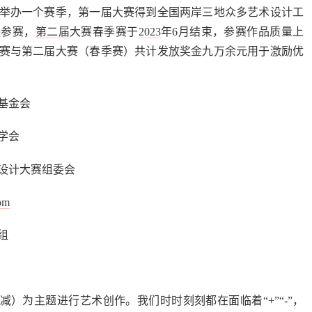
举办一个赛季，第一届大赛得到全国两岸三地众多艺术设计工
跃参赛，
第二届
大赛春季赛于
2023
年6月结束，参赛作品质量上
赛与第二届大赛（春季赛）共计发放奖金九万余元用于激励优
基金会
学会
设计大赛组委会
om
组
”（减）为主题进行艺术创作。我们时时刻刻都在面临着“+”“-”，