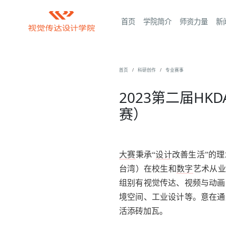
首页
学院简介
师资力量
新
首页
科研创作
专业赛事
2023第二届H
赛）
大赛
秉承“
设计
改善生活”的
台湾）在校生和
数字
艺术从业
组别有视觉传达、视频与动画
境空间、工业设计等。意在通
活添砖加瓦。