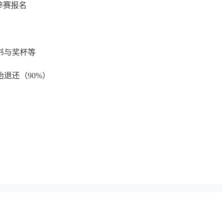
正式参赛报名
证书与奖杯等
开始退还（90%）